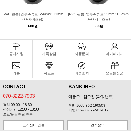
[PVC 필름] 열수축튜브 65mm*0.12mm
[PVC 필름] 열수축튜브 55mm*0.12mm
(AA사이즈용)
(AAA사이즈용)
600원
600원
공지사항
카톡상담
제품문의
마이페이지
리뷰
자료실
배송조회
오늘본상품
CONTACT
BANK INFO
070-8222-7903
예금주 : 김주일 (파워랜드)
평일 09:00 - 18:30
우리 1005-802-190503
점심시간 12:00 - 13:00
기업 632-002662-01-017
토요일/공휴일 휴무
고객센터 연결
견적문의