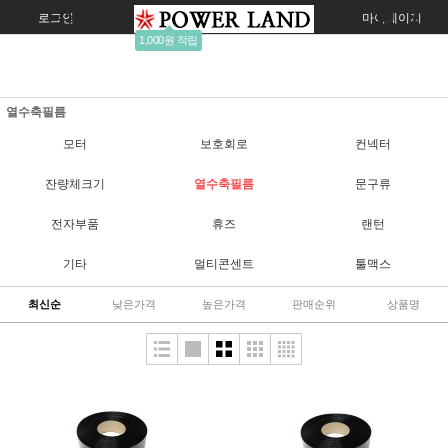
로그인
회원가입
주문조회
마이페이지
1,000원 적립
열수축필름
모터
보호회로
컨넥터
잔량체크기
열수축필름
문구류
전자부품
휴즈
랜턴
기타
멀티콘센트
툴맥스
최신순
낮은가격
높은가격
판매순위
상품명