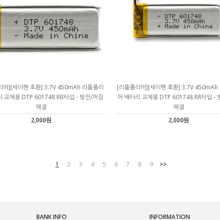
머][세이펜 호환] 3.7V 450mAh 리튬폴리
[리튬폴리머][세이펜 호환] 3.7V 450mA
 교체용 DTP 601748 RB타입 - 방전/꺼짐
머 배터리 교체용 DTP 601748 RR타입 -
해결
해결
2,000원
2,000원
1
2
3
4
5
6
7
8
9
>>
BANK INFO
INFORMATION