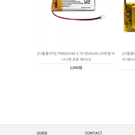
[리튬폴리머] TW802040 3.7V 650mAh (프뢰벨 바
[리튬폴리
나나펜 호환 배터리)
머 배터리
2,000원
GUIDE
CONTACT