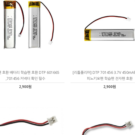
 호환 배터리 학습펜 호환 DTP 601665
[리튬폴리머] DTP 701456 3.7V 450m
,701456 커넥터 확인 필수
피노키오펜 학습펜 전자펜 호환
2,900원
2,900원