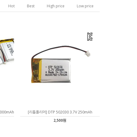
Hot
Best
High price
Low price
000mAh
[리튬폴리머] DTP 502030 3.7V 250mAh
2,500원