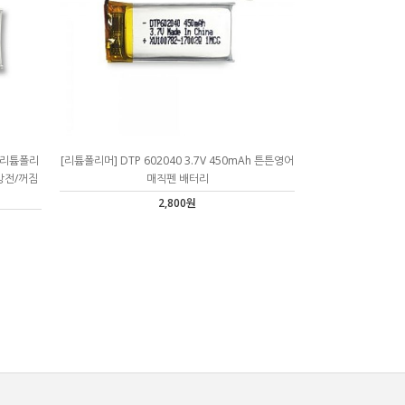
h 리튬폴리
[리튬폴리머] DTP 602040 3.7V 450mAh 튼튼영어
 방전/꺼짐
매직펜 배터리
2,800원