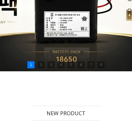
1
2
3
4
5
6
7
8
NEW PRODUCT