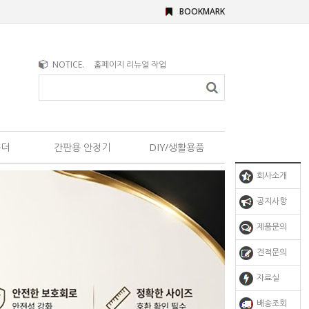
BOOKMARK
NOTICE.
홈페이지 리뉴얼 작업
홀더
간판용 안정기
DIY/생활용품
회사소개
공지사항
제품문의
견적문의
자료실
배송조회