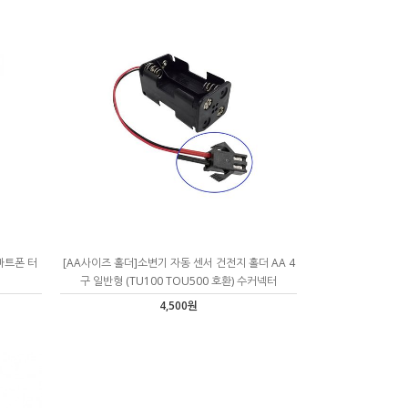
마트폰 터
[AA사이즈 홀더]소변기 자동 센서 건전지 홀더 AA 4
구 일반형 (TU100 TOU500 호환) 수커넥터
4,500원