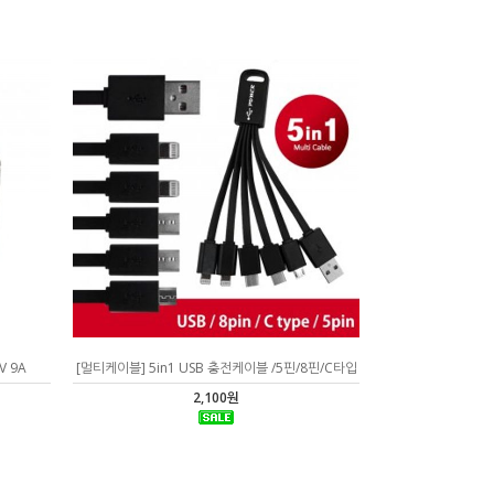
V 9A
[멀티케이블] 5in1 USB 충전케이블 /5핀/8핀/C타입
2,100원