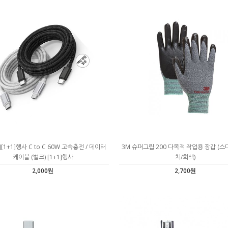
[1+1]행사 C to C 60W 고속충전 / 데이터
3M 슈퍼그립 200 다목적 작업용 장갑 (스
케이블 (벌크) [1+1]행사
치/회색)
2,000원
2,700원