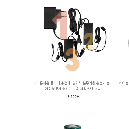
[리튬이온/폴리머 충전기] 밀차식 분무기용 충전기 농
[케이블]
업용 분무기 충전기 모음 저속 일반 고속
19,500원