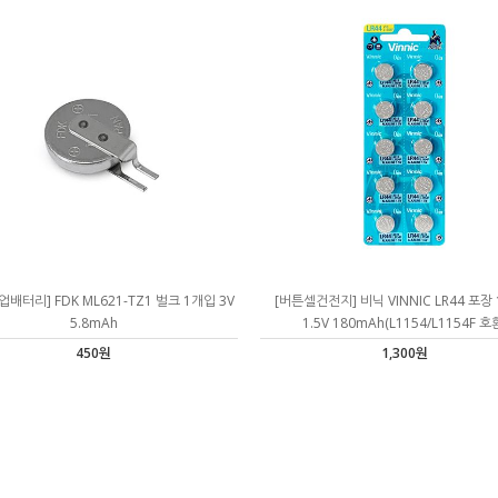
백업배터리] FDK ML621-TZ1 벌크 1개입 3V
[버튼셀건전지] 비닉 VINNIC LR44 포장
5.8mAh
1.5V 180mAh(L1154/L1154F 호
450원
1,300원