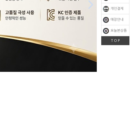

개인결제
매장안내
오늘본상품
T O P