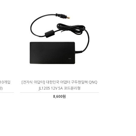
 10개입
[전자식 아답터] 대한민국 어댑터 구두현일렉 QNQ
환)
JL1205 12V 5A 코드분리형
8,600원