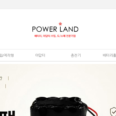
립/제작형
아답터
충전기
배터리