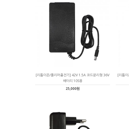
[리튬이온/폴리머충전기] 42V 1.5A 코드분리형 36V
[리튬이온
배터리 10S용
25,000원