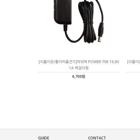
[리튬이온/폴리머충전기]파워텍 POWER-TEK 16.8V
[리튬이온
1A 벽걸이형
6,700원
GUIDE
CONTACT