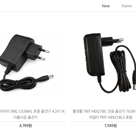
New
Name
터리 SML CG36HL 호환 충전기 4.2V 1A
툴앤툴 TNT HEX21BL 전용 충전기 16.8V
리튬이온 충전기
어댑터 TNT HEX21BLS 호환
4,700원
7,500원