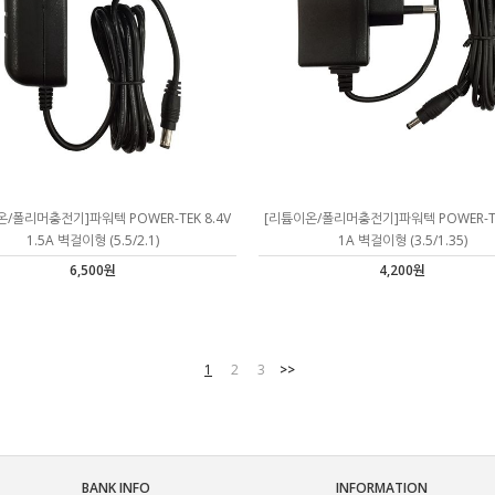
/폴리머충전기]파워텍 POWER-TEK 8.4V
[리튬이온/폴리머충전기]파워텍 POWER-TE
1.5A 벽걸이형 (5.5/2.1)
1A 벽걸이형 (3.5/1.35)
6,500원
4,200원
1
2
3
>>
BANK INFO
INFORMATION