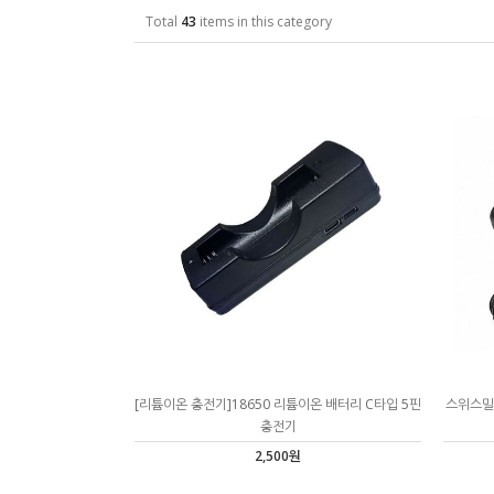
Total
43
items in this category
[리튬이온 충전기]18650 리튬이온 배터리 C타입 5핀
스위스밀리
충전기
2,500원