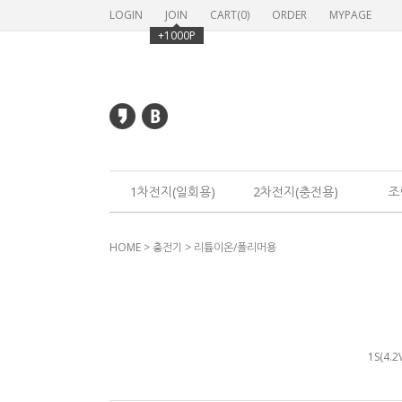
LOGIN
JOIN
CART(
0
)
ORDER
MYPAGE
+1000P
1차전지(일회용)
2차전지(충전용)
조
HOME
>
충전기
>
리튬이온/폴리머용
1S(4.2V