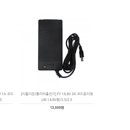
 1A 코드
[리튬이온/폴리머충전기] FY 16.8V 3A 코드분리형
0
(4S 14.8V용) 5.5/2.5
13,000원