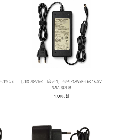
분리형 5S
[리튬이온/폴리머충전기]파워텍 POWER-TEK 16.8V
3.5A 일체형
17,000원