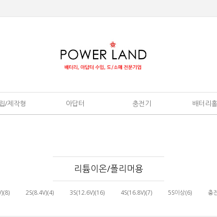
립/제작형
아답터
충전기
배터리
리튬이온/폴리머용
)(8)
2S(8.4V)(4)
3S(12.6V)(16)
4S(16.8V)(7)
5S이상(6)
충전