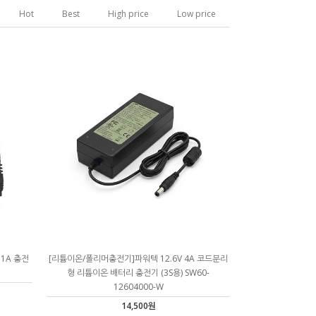
Hot
Best
High price
Low price
 1A 충전
[리튬이온/폴리머충전기]파워텍 12.6V 4A 코드분리
형 리튬이온 배터리 충전기 (3S용) SW60-
12604000-W
14,500원