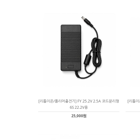
[리튬이온/폴리머충전기] FY 25.2V 2.5A 코드분리형
[리튬이온
6S 22.2V용
25,000원