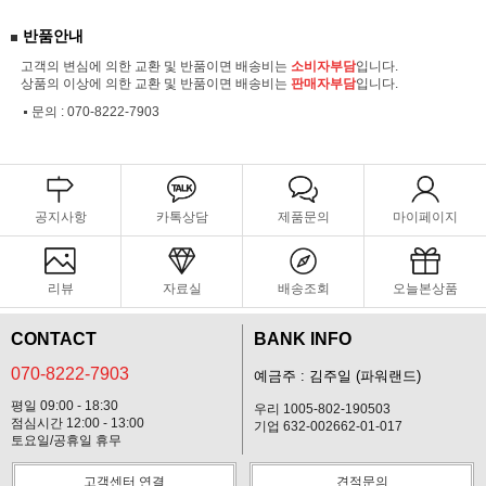
반품안내
고객의 변심에 의한 교환 및 반품이면 배송비는
소비자부담
입니다.
상품의 이상에 의한 교환 및 반품이면 배송비는
판매자부담
입니다.
문의 :
070-8222-7903
공지사항
카톡상담
제품문의
마이페이지
리뷰
자료실
배송조회
오늘본상품
CONTACT
BANK INFO
070-8222-7903
예금주 : 김주일 (파워랜드)
평일 09:00 - 18:30
우리 1005-802-190503
점심시간 12:00 - 13:00
기업 632-002662-01-017
토요일/공휴일 휴무
고객센터 연결
견적문의