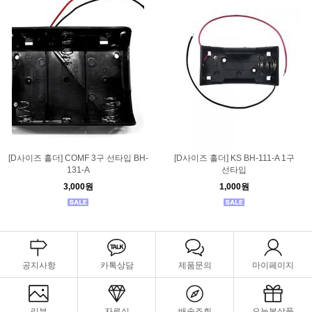
[D사이즈 홀더] COMF 3구 선타입 BH-
[D사이즈 홀더] KS BH-111-A 1구
131-A
선타입
3,000원
1,000원
공지사항
카톡상담
제품문의
마이페이지
리뷰
자료실
배송조회
오늘본상품