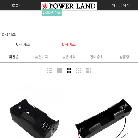
로그인
회원가입
주문조회
마이페이지
1,000원 적립
D사이즈
C사이즈
D사이즈
최신순
낮은가격
높은가격
판매순위
상품명